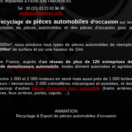
es
, implantée à FERE-EN-TARDENOIS
Tel : 00 (33) 03 23 83 96 96
multirex@multirex.com
pièces automobiles
recyclage de
d’occasion
sur le
ortation de pièces automobiles
et des
pièces d'occasion pour l
 000m², nous stockons tous types de pièces automobiles de réemplo
 000m²
de surface et sur une hauteur de 10m.
en France, auprès d’
un réseau de plus de 120 entreprises d
t de
demolisseurs automobile
, toutes dûment autorisées et agréée
tre 1 000 et 2 000 moteurs en stock mais aussi près de 1 000 boîte
teurs / démarreurs, 2 000 crémaillères mécaniques et assistées, et de
eaucoup d’autres
pièces d'occasion pour automobile
(trains arrières
es, feux arrières, portes, capots, …).
ANIMATION
Recyclage & Export de pièces automobiles d'occasion