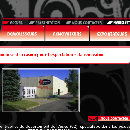
il
Présentation
Nous contacter
Newsletter
mobiles d’occasion pour l’exportation et la rénovation
lisseurs
Rénovateurs
Exportateurs
entreprise du département de
l’Aisne
(02), spécialisée dans les
pièce