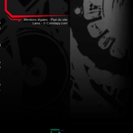
Mentions légales
-
Plan du site
s
Liens
-
© Comdapy.com
a
i
e
s
s
s
,